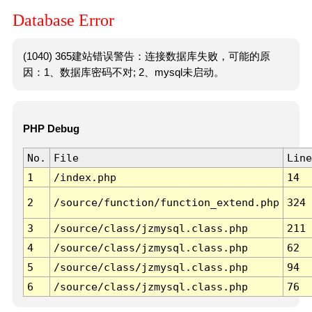
Database Error
(1040) 365建站错误警告：连接数据库失败，可能的原
因：1、数据库密码不对; 2、mysql未启动。
PHP Debug
No.
File
Line
1
/index.php
14
2
/source/function/function_extend.php
324
3
/source/class/jzmysql.class.php
211
4
/source/class/jzmysql.class.php
62
5
/source/class/jzmysql.class.php
94
6
/source/class/jzmysql.class.php
76