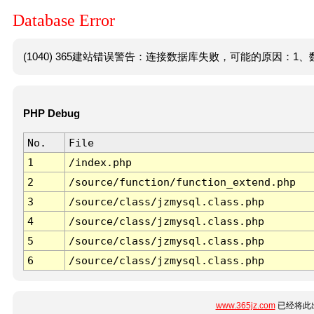
Database Error
(1040) 365建站错误警告：连接数据库失败，可能的原因：1、数
PHP Debug
No.
File
1
/index.php
2
/source/function/function_extend.php
3
/source/class/jzmysql.class.php
4
/source/class/jzmysql.class.php
5
/source/class/jzmysql.class.php
6
/source/class/jzmysql.class.php
www.365jz.com
已经将此