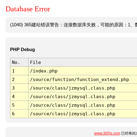
Database Error
(1040) 365建站错误警告：连接数据库失败，可能的原因：1、数
PHP Debug
No.
File
1
/index.php
2
/source/function/function_extend.php
3
/source/class/jzmysql.class.php
4
/source/class/jzmysql.class.php
5
/source/class/jzmysql.class.php
6
/source/class/jzmysql.class.php
www.365jz.com
已经将此