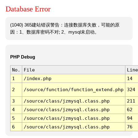
Database Error
(1040) 365建站错误警告：连接数据库失败，可能的原
因：1、数据库密码不对; 2、mysql未启动。
PHP Debug
No.
File
Line
1
/index.php
14
2
/source/function/function_extend.php
324
3
/source/class/jzmysql.class.php
211
4
/source/class/jzmysql.class.php
62
5
/source/class/jzmysql.class.php
94
6
/source/class/jzmysql.class.php
76