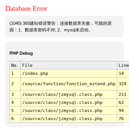
Database Error
(1040) 365建站错误警告：连接数据库失败，可能的原
因：1、数据库密码不对; 2、mysql未启动。
PHP Debug
No.
File
Line
1
/index.php
14
2
/source/function/function_extend.php
324
3
/source/class/jzmysql.class.php
211
4
/source/class/jzmysql.class.php
62
5
/source/class/jzmysql.class.php
94
6
/source/class/jzmysql.class.php
76