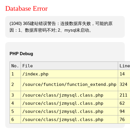
Database Error
(1040) 365建站错误警告：连接数据库失败，可能的原
因：1、数据库密码不对; 2、mysql未启动。
PHP Debug
No.
File
Line
1
/index.php
14
2
/source/function/function_extend.php
324
3
/source/class/jzmysql.class.php
211
4
/source/class/jzmysql.class.php
62
5
/source/class/jzmysql.class.php
94
6
/source/class/jzmysql.class.php
76